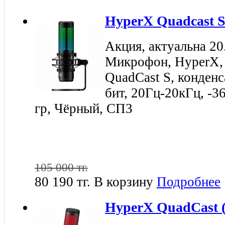
HyperX Quadcast
Акция, актуальна 20
Микрофон, HyperX
QuadCast S, конден
бит, 20Гц-20кГц, -3
гр, Чёрный, СП3
105 000 тг.
80 190 тг.
В корзину
Подробнее
HyperX QuadСast