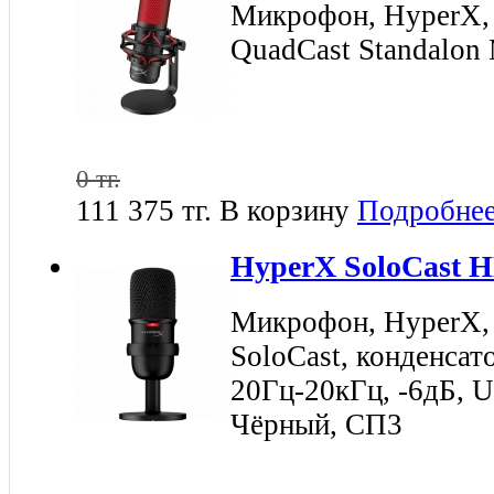
Микрофон, HyperX
QuadCast Standalon
0 тг.
111 375 тг.
В корзину
Подробне
HyperX SoloCast
Микрофон, HyperX
SoloCast, конденсат
20Гц-20кГц, -6дБ, U
Чёрный, СП3