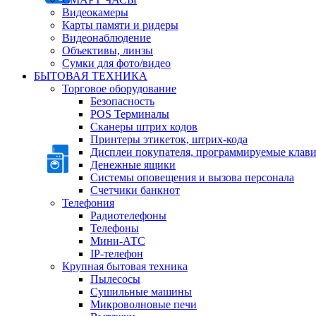
Видеокамеры
Карты памяти и ридеры
Видеонаблюдение
Объективы, линзы
Сумки для фото/видео
БЫТОВАЯ ТЕХНИКА
Торговое оборудование
Безопасность
POS Терминалы
Сканеры штрих кодов
Принтеры этикеток, штрих-кода
Дисплеи покупателя, программируемые клав
Денежные ящики
Системы оповещения и вызова персонала
Счетчики банкнот
Телефония
Радиотелефоны
Телефоны
Мини-АТС
IP-телефон
Крупная бытовая техника
Пылесосы
Сушильные машины
Микроволновые печи