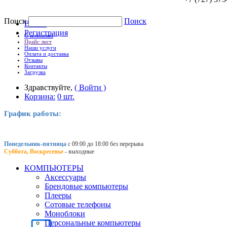
Поиск
Поиск
Войти
Регистрация
О компании
Прайс лист
Наши услуги
Оплата и доставка
Отзывы
Контакты
Загрузка
Здравствуйте,
( Войти )
Корзина:
0 шт.
График работы:
Понедельник-пятница
с 09:00 до 18:00 без перерыва
Суббота, Воскресенье
- выходные
КОМПЬЮТЕРЫ
Аксессуары
Брендовые компьютеры
Плееры
Сотовые телефоны
Моноблоки
Персональные компьютеры