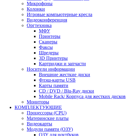
Микрофоны
Колонки
Игровые компьютерные кресла
Видеоконференция
Оргтехника
МФУ
Принтеры
Сканеры
Факсы
Шредеры
3D Принтеры
Картриджи и запчасти
Носители информации
Внешние жесткие диски
Флэш-карты USB
Карты памяти
CD / DVD / Blu-Ray диски
Mobile Rack/ Корпуса для жестких дисков
Мониторы
КОМПЛЕКТУЮЩИЕ
Процессоры (CPU)
Материнские платы
Видеокарты
Модули памяти (ОЗУ)
ОЗУ для ноутбуков