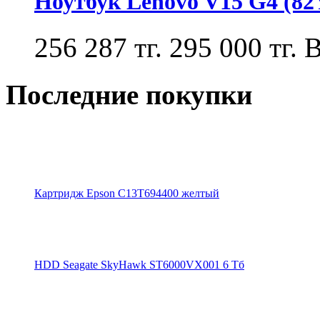
Ноутбук Lenovo V15 G4 (8
256 287 тг.
295 000 тг.
В
Последние покупки
Картридж Epson C13T694400 желтый
HDD Seagate SkyHawk ST6000VX001 6 Тб