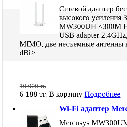
Сетевой адаптер бе
высокого усиления 
MW300UH <300M Hig
USB adapter 2.4GHz,
MIMO, две несъемные антенны в
dBi>
10 000 тг.
6 188 тг.
В корзину
Подробнее
Wi-Fi адаптер Me
Mercusys MW300UM