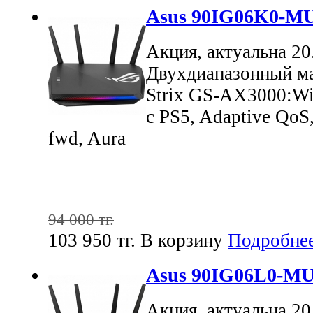
Asus 90IG06K0-M
Акция, актуальна 20
Двухдиапазонный м
Strix GS-AX3000:Wi
с PS5, Adaptive QoS
fwd, Aura
94 000 тг.
103 950 тг.
В корзину
Подробне
Asus 90IG06L0-M
Акция, актуальна 20