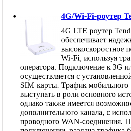
4G/Wi-Fi-роутер T
4G LTE роутер Ten
обеспечивает надеж
высокоскоростное п
Wi-Fi, используя тр
оператора. Подключение к 3G и
осуществляется с установленной
SIM-карты. Трафик мобильного 
выступать в роли основного ист
однако также имеется возможно
дополнительного канала, с испо
проводного WAN-соединения. П
подключении, раздача трафика б