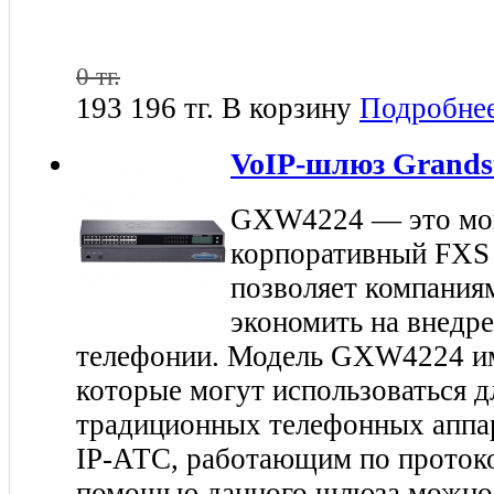
0 тг.
193 196 тг.
В корзину
Подробне
VoIP-шлюз Grands
GXW4224 — это м
корпоративный FXS
позволяет компания
экономить на внедре
телефонии. Модель GXW4224 им
которые могут использоваться 
традиционных телефонных аппа
IP-АТС, работающим по протокол
помощью данного шлюза можно