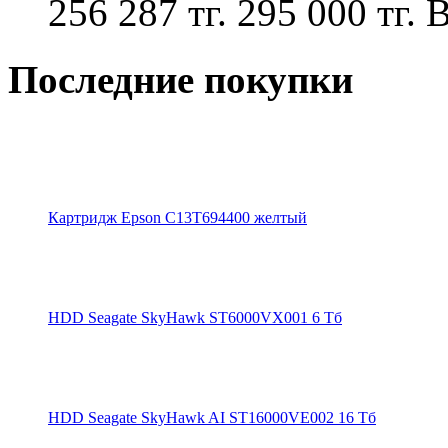
256 287 тг.
295 000 тг.
В
Последние покупки
Картридж Epson C13T694400 желтый
HDD Seagate SkyHawk ST6000VX001 6 Тб
HDD Seagate SkyHawk AI ST16000VE002 16 Тб