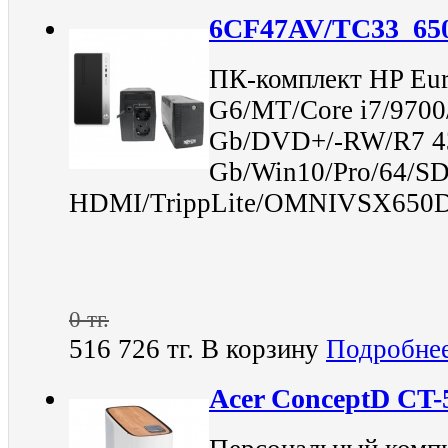
6CF47AV/TC33_65
ПК-комплект HP Eur
G6/MT/Core i7/9700
Gb/DVD+/-RW/R7 4
Gb/Win10/Pro/64/SD
HDMI/TrippLite/OMNIVSX650
0 тг.
516 726 тг.
В корзину
Подробне
Acer ConceptD CT