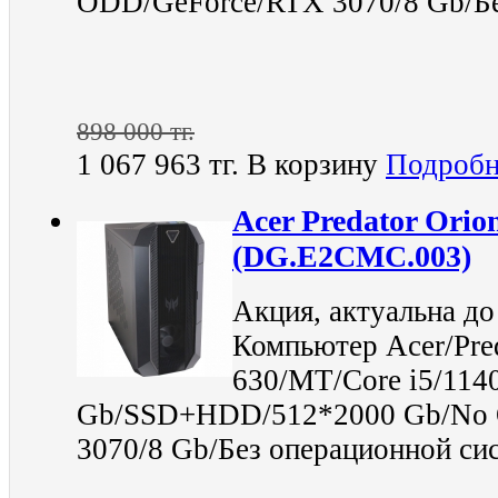
ODD/GeForce/RTX 3070/8 Gb/Бе
898 000 тг.
1 067 963 тг.
В корзину
Подробн
Acer Predator Orio
(DG.E2CMC.003)
Акция, актуальна до
Компьютер Acer/Pre
630/MT/Core i5/114
Gb/SSD+HDD/512*2000 Gb/Nо
3070/8 Gb/Без операционной си