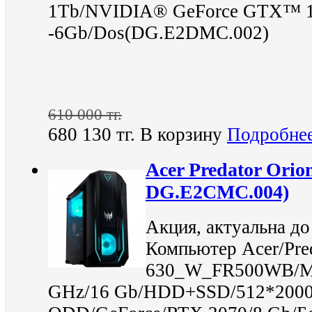
1Tb/NVIDIA® GeForce GTX™ 1
-6Gb/Dos(DG.E2DMC.002)
610 000 тг.
680 130 тг.
В корзину
Подробне
Acer Predator Orio
DG.E2CMC.004)
Акция, актуальна до
Компьютер Acer/Pre
630_W_FR500WB/MT/
GHz/16 Gb/HDD+SSD/512*2000