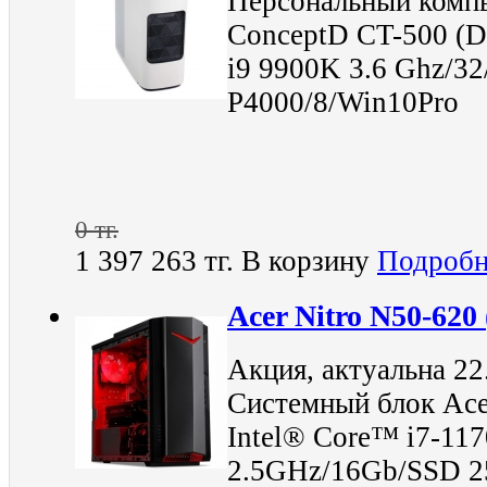
Персональный ком
ConceptD CT-500 (
i9 9900K 3.6 Ghz/3
P4000/8/Win10Pro
0 тг.
1 397 263 тг.
В корзину
Подробн
Acer Nitro N50-62
Акция, актуальна 22
Системный блок Ace
Intel® Core™ i7-11
2.5GHz/16Gb/SSD 