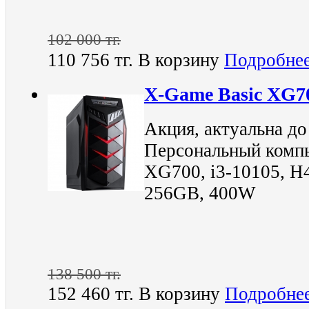
102 000 тг.
110 756 тг.
В корзину
Подробне
X-Game Basic XG7
Акция, актуальна до
Персональный компь
XG700, i3-10105, 
256GB, 400W
138 500 тг.
152 460 тг.
В корзину
Подробне