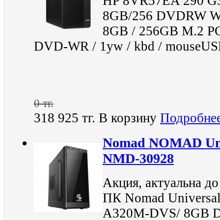
HP 8VR57EA 290 G3
8GB/256 DVDRW Win
8GB / 256GB M.2 P
DVD-WR / 1yw / kbd / mouseUSB 
0 тг.
318 925 тг.
В корзину
Подробне
Nomad NOMAD Univ
NMD-30928
Акция, актуальна до
ПК Nomad Universal
A320M-DVS/ 8GB D