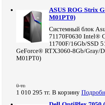
ASUS ROG Strix G
M01PT0)
Системный блок As
71170F0630 Intel® 
11700F/16Gb/SSD 
GeForce® RTX3060-8Gb/Gray/D
M01PT0)
0 тг.
1 010 295 тг.
В корзину
Подробн
Dell OptiPlex 705