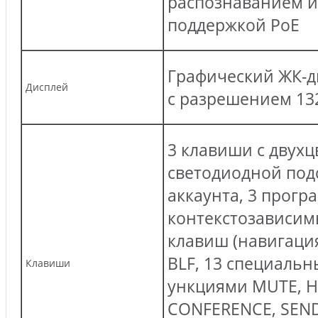
распознаванием и
поддержкой PoE
Графический ЖК-д
Дисплей
с разрешением 132
3 клавиши с двух
светодиодной подс
аккаунта, 3 прог
контекстозависим
клавиш (навигация
BLF, 13 специальн
Клавиши
ункциями MUTE, H
CONFERENCE, SEND 