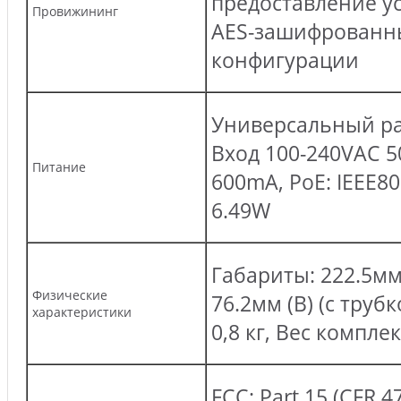
предоставление ус
Провижининг
AES-зашифрованн
конфигурации
Универсальный ра
Вход 100-240VAC 5
Питание
600mA, PoE: IEEE802
6.49W
Габариты: 222.5мм 
Физические
76.2мм (В) (с труб
характеристики
0,8 кг, Вес комплек
FCC: Part 15 (CFR 47