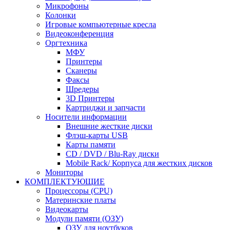
Микрофоны
Колонки
Игровые компьютерные кресла
Видеоконференция
Оргтехника
МФУ
Принтеры
Сканеры
Факсы
Шредеры
3D Принтеры
Картриджи и запчасти
Носители информации
Внешние жесткие диски
Флэш-карты USB
Карты памяти
CD / DVD / Blu-Ray диски
Mobile Rack/ Корпуса для жестких дисков
Мониторы
КОМПЛЕКТУЮЩИЕ
Процессоры (CPU)
Материнские платы
Видеокарты
Модули памяти (ОЗУ)
ОЗУ для ноутбуков