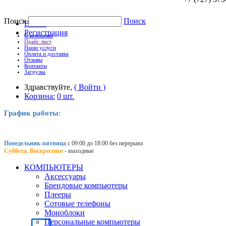
Поиск
Поиск
Войти
Регистрация
О компании
Прайс лист
Наши услуги
Оплата и доставка
Отзывы
Контакты
Загрузка
Здравствуйте,
( Войти )
Корзина:
0 шт.
График работы:
Понедельник-пятница
с 09:00 до 18:00 без перерыва
Суббота, Воскресенье
- выходные
КОМПЬЮТЕРЫ
Аксессуары
Брендовые компьютеры
Плееры
Сотовые телефоны
Моноблоки
Персональные компьютеры