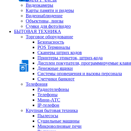
Видеокамеры
Карты памяти и ридеры
Видеонаблюдение
Объективы, линзы
Сумки для фото/видео
БЫТОВАЯ ТЕХНИКА
Торговое оборудование
Безопасность
POS Терминалы
Сканеры штрих кодов
Принтеры этикеток, штрих-кода
Дисплеи покупателя, программируемые клав
Денежные ящики
Системы оповещения и вызова персонала
Счетчики банкнот
Телефония
Радиотелефоны
Телефоны
Мини-АТС
IP-телефон
Крупная бытовая техника
Пылесосы
Сушильные машины
Микроволновые печи