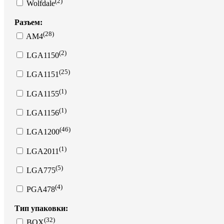
(2)
Wolfdale
Разъем:
(28)
AM4
(2)
LGA1150
(25)
LGA1151
(1)
LGA1155
(1)
LGA1156
(46)
LGA1200
(1)
LGA2011
(5)
LGA775
(4)
PGA478
Тип упаковки:
(32)
BOX