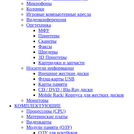
Микрофоны
Колонки
Игровые компьютерные кресла
Видеоконференция
Оргтехника
МФУ
Принтеры
Сканеры
Факсы
Шредеры
3D Принтеры
Картриджи и запчасти
Носители информации
Внешние жесткие диски
Флэш-карты USB
Карты памяти
CD / DVD / Blu-Ray диски
Mobile Rack/ Корпуса для жестких дисков
Мониторы
КОМПЛЕКТУЮЩИЕ
Процессоры (CPU)
Материнские платы
Видеокарты
Модули памяти (ОЗУ)
ОЗУ для ноутбуков