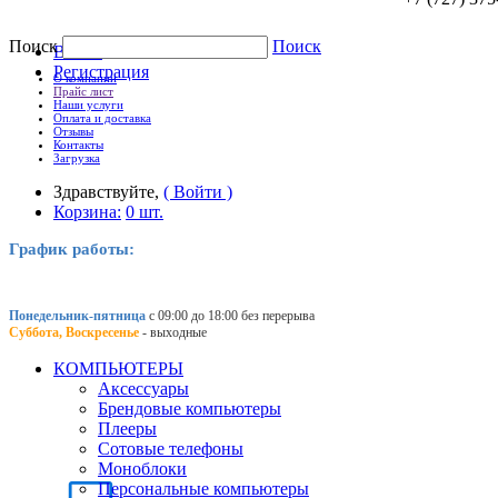
Поиск
Поиск
Войти
Регистрация
О компании
Прайс лист
Наши услуги
Оплата и доставка
Отзывы
Контакты
Загрузка
Здравствуйте,
( Войти )
Корзина:
0 шт.
График работы:
Понедельник-пятница
с 09:00 до 18:00 без перерыва
Суббота, Воскресенье
- выходные
КОМПЬЮТЕРЫ
Аксессуары
Брендовые компьютеры
Плееры
Сотовые телефоны
Моноблоки
Персональные компьютеры