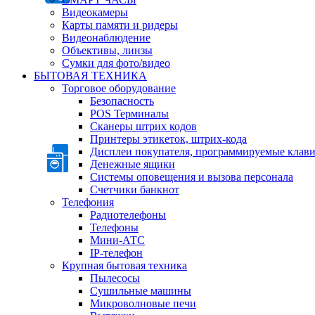
Видеокамеры
Карты памяти и ридеры
Видеонаблюдение
Объективы, линзы
Сумки для фото/видео
БЫТОВАЯ ТЕХНИКА
Торговое оборудование
Безопасность
POS Терминалы
Сканеры штрих кодов
Принтеры этикеток, штрих-кода
Дисплеи покупателя, программируемые клав
Денежные ящики
Системы оповещения и вызова персонала
Счетчики банкнот
Телефония
Радиотелефоны
Телефоны
Мини-АТС
IP-телефон
Крупная бытовая техника
Пылесосы
Сушильные машины
Микроволновые печи