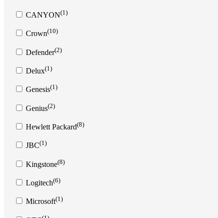
(1)
CANYON
(10)
Crown
(2)
Defender
(1)
Delux
(1)
Genesis
(2)
Genius
(8)
Hewlett Packard
(1)
JBC
(8)
Kingstone
(6)
Logitech
(1)
Microsoft
(1)