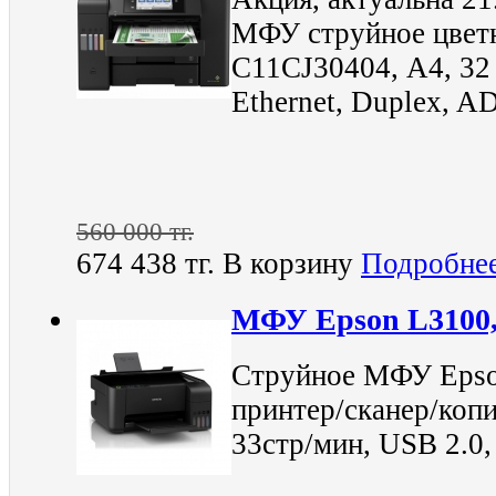
МФУ струйное цвет
C11CJ30404, А4, 32 
Ethernet, Duplex, A
560 000 тг.
674 438 тг.
В корзину
Подробне
МФУ Epson L3100,
Струйное МФУ Epso
принтер/сканер/копи
33стр/мин, USB 2.0