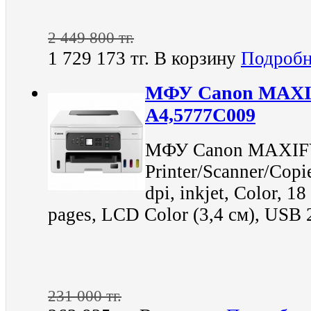
2 449 800 тг.
1 729 173 тг.
В корзину
Подробн
МФУ Canon MAXI
A4,5777C009
МФУ Canon MAXIFY
Printer/Scanner/Cop
dpi, inkjet, Color, 1
pages, LCD Color (3,4 см), USB 2
231 000 тг.