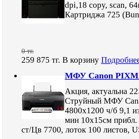
dpi,18 copy, scan, 6
Картриджа 725 (Bun
0 тг.
259 875 тг.
В корзину
Подробне
МФУ Canon PIXMA
Акция, актуальна 22
Струйный МФУ Can
4800x1200 ч/б 9,1 из
мин 10x15см прибл. 
ст/Цв 7700, лоток 100 листов, 