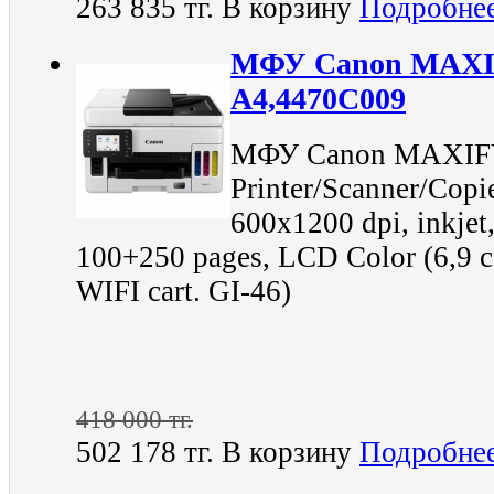
263 835 тг.
В корзину
Подробне
МФУ Canon MAXI
A4,4470C009
МФУ Canon MAXIFY
Printer/Scanner/Cop
600x1200 dpi, inkjet,
100+250 pages, LCD Color (6,9 с
WIFI cart. GI-46)
418 000 тг.
502 178 тг.
В корзину
Подробне