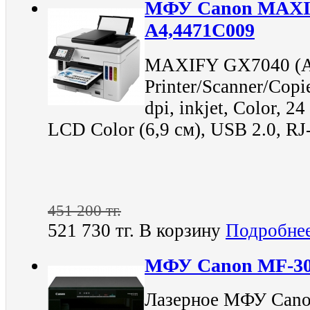
МФУ Canon MAXI
A4,4471C009
MAXIFY GX7040 (A
Printer/Scanner/Cop
dpi, inkjet, Color, 2
LCD Color (6,9 см), USB 2.0, RJ-
451 200 тг.
521 730 тг.
В корзину
Подробне
МФУ Canon MF-30
Лазерное МФУ Cano