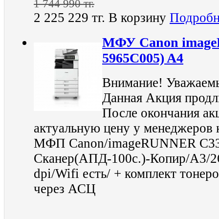
1 744 990 тг.
2 225 229 тг.
В корзину
Подробн
МФУ Canon image
5965C005) A4
Внимание! Уважаемы
Данная Акция продли
После окончания ак
актуальную цену у менеджеров 
МФП Canon/imageRUNNER C332
Сканер(АПД-100с.)-Копир/A3/2
dpi/Wifi есть/ + комплект тоне
через АСЦ