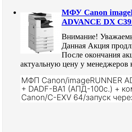
МФУ Canon imag
ADVANCE DX C3926
Внимание! Уважаемы
Данная Акция продли
После окончания ак
актуальную цену у менеджеров 
МФП Canon/imageRUNNER A
+ DADF-BA1 (АПД-100с.) + к
Canon/C-EXV 64/запуск чере