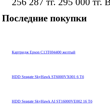
256 287 тг.
295 000 тг.
В
Последние покупки
Картридж Epson C13T694400 желтый
HDD Seagate SkyHawk ST6000VX001 6 Тб
HDD Seagate SkyHawk AI ST16000VE002 16 Тб