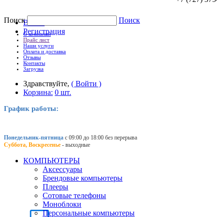
Поиск
Поиск
Войти
Регистрация
О компании
Прайс лист
Наши услуги
Оплата и доставка
Отзывы
Контакты
Загрузка
Здравствуйте,
( Войти )
Корзина:
0 шт.
График работы:
Понедельник-пятница
с 09:00 до 18:00 без перерыва
Суббота, Воскресенье
- выходные
КОМПЬЮТЕРЫ
Аксессуары
Брендовые компьютеры
Плееры
Сотовые телефоны
Моноблоки
Персональные компьютеры