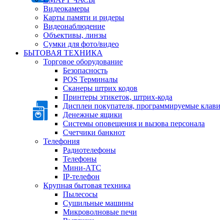
Видеокамеры
Карты памяти и ридеры
Видеонаблюдение
Объективы, линзы
Сумки для фото/видео
БЫТОВАЯ ТЕХНИКА
Торговое оборудование
Безопасность
POS Терминалы
Сканеры штрих кодов
Принтеры этикеток, штрих-кода
Дисплеи покупателя, программируемые клав
Денежные ящики
Системы оповещения и вызова персонала
Счетчики банкнот
Телефония
Радиотелефоны
Телефоны
Мини-АТС
IP-телефон
Крупная бытовая техника
Пылесосы
Сушильные машины
Микроволновые печи