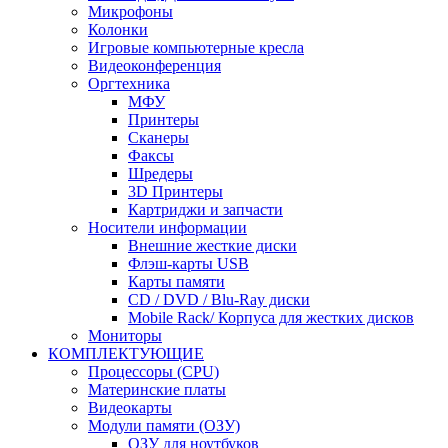
Микрофоны
Колонки
Игровые компьютерные кресла
Видеоконференция
Оргтехника
МФУ
Принтеры
Сканеры
Факсы
Шредеры
3D Принтеры
Картриджи и запчасти
Носители информации
Внешние жесткие диски
Флэш-карты USB
Карты памяти
CD / DVD / Blu-Ray диски
Mobile Rack/ Корпуса для жестких дисков
Мониторы
КОМПЛЕКТУЮЩИЕ
Процессоры (CPU)
Материнские платы
Видеокарты
Модули памяти (ОЗУ)
ОЗУ для ноутбуков