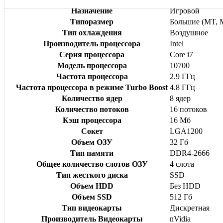
Назначение
Игровой
Типоразмер
Большие (MT, M
Тип охлаждения
Воздушное
Производитель процессора
Intel
Серия процессора
Core i7
Модель процессора
10700
Частота процессора
2.9 ГГц
Частота процессора в режиме Turbo Boost
4.8 ГГц
Количество ядер
8 ядер
Количество потоков
16 потоков
Кэш процессора
16 Мб
Сокет
LGA1200
Объем ОЗУ
32 Гб
Тип памяти
DDR4-2666
Общее количество слотов ОЗУ
4 слота
Тип жесткого диска
SSD
Объем HDD
Без HDD
Объем SSD
512 Гб
Тип видеокарты
Дискретная
Производитель Видеокарты
nVidia