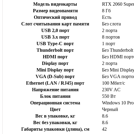
Модель видеокарты
RTX 2060 Supe
Размер видеопамяти
8 Гб
Оптический привод
Есть
Слот считывания карт памяти
Без слота
USB 2,0 порт
2 порта
USB 3.x порт
8 портов
USB Type-C порт
1 порт
Thunderbolt порт
Без Thunderbolt
HDMI порт
Без HDMI порт
Display порт
2 порта
Mini Display порт
Без Mini Displa
VGA (D-Sub) порт
Без VGA порто
Ethernet (LAN / RJ45) порт
100 Мбит/с
Напряжение питания
230V AC
Блок питания
550 Вт
Операционная система
Windows 10 Pro
Цвет
Черный
Вес в упаковке, кг
8.6
Вес без упаковки, кг
8.6
Габариты упаковки (длина), см
42