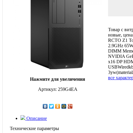
Товар с вит
новые, цена
RCTO Z1 To
2.9GHz 65W
DIMM Memor
NVIDIA GeF
x16 DP HD
USBWiredkb
3yw(material
все характе
Нажмите для увеличения
Артикул: 259G4EA
Описание
Технические параметры