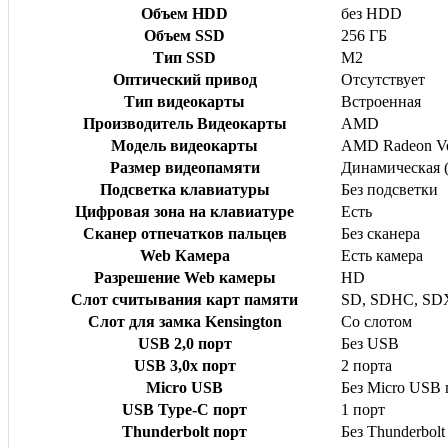
Объем HDD
без HDD
Объем SSD
256 ГБ
Тип SSD
M2
Оптический привод
Отсутствует
Тип видеокарты
Встроенная
Производитель Видеокарты
AMD
Модель видеокарты
AMD Radeon Ve
Размер видеопамяти
Динамическая (
Подсветка клавиатуры
Без подсветки
Цифровая зона на клавиатуре
Есть
Сканер отпечатков пальцев
Без сканера
Web Камера
Есть камера
Разрешение Web камеры
HD
Слот считывания карт памяти
SD, SDHC, S
Слот для замка Kensington
Со слотом
USB 2,0 порт
Без USB
USB 3,0x порт
2 порта
Micro USB
Без Micro USB 
USB Type-C порт
1 порт
Thunderbolt порт
Без Thunderbolt