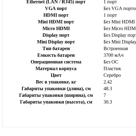
Ethernet (LAN / RJ45) порт
1 порт
VGA порт
Без VGA порто
HDMI порт
1 порт
Mini HDMI порт
Без Mini HDMI
Micro HDMI
Без Micro HDM
Display порт
Без Display пор
Mini Display порт
Без Mini Displa
Тип батареи
Встроенная
Емкость батареи
3700 мАч
Операционная система
Без ОС
Материал корпуса
Пластик
Цвет
Серебро
Вес в упаковке, кг
2.42
Габариты упаковки (длина), см
48.3
Габариты упаковки (ширина), см
7
Габариты упаковки (высота), см
30.3