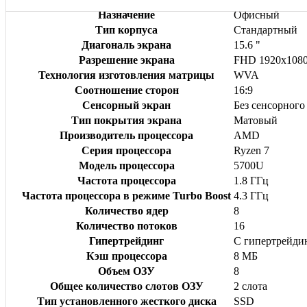
Назначение
Офисный
Тип корпуса
Стандартный
Диагональ экрана
15.6 "
Разрешение экрана
FHD 1920x108
Технология изготовления матрицы
WVA
Соотношение сторон
16:9
Сенсорный экран
Без сенсорного
Тип покрытия экрана
Матовый
Производитель процессора
AMD
Серия процессора
Ryzen 7
Модель процессора
5700U
Частота процессора
1.8 ГГц
Частота процессора в режиме Turbo Boost
4.3 ГГц
Количество ядер
8
Количество потоков
16
Гипертрейдинг
С гипертрейди
Кэш процессора
8 МБ
Объем ОЗУ
8
Общее количество слотов ОЗУ
2 слота
Тип установленного жесткого диска
SSD