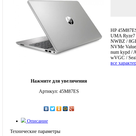
HP 45M87ES
UMA Ryze7 
NWBZ / 8GB
NVMe Value 
num kypd /
wVGC / Sea
все характе
Нажмите для увеличения
Артикул: 45M87ES
Описание
Технические параметры