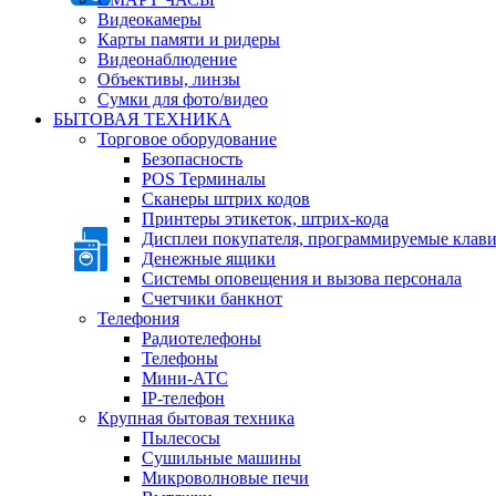
Видеокамеры
Карты памяти и ридеры
Видеонаблюдение
Объективы, линзы
Сумки для фото/видео
БЫТОВАЯ ТЕХНИКА
Торговое оборудование
Безопасность
POS Терминалы
Сканеры штрих кодов
Принтеры этикеток, штрих-кода
Дисплеи покупателя, программируемые клав
Денежные ящики
Системы оповещения и вызова персонала
Счетчики банкнот
Телефония
Радиотелефоны
Телефоны
Мини-АТС
IP-телефон
Крупная бытовая техника
Пылесосы
Сушильные машины
Микроволновые печи