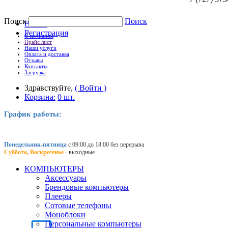
Поиск
Поиск
Войти
Регистрация
О компании
Прайс лист
Наши услуги
Оплата и доставка
Отзывы
Контакты
Загрузка
Здравствуйте,
( Войти )
Корзина:
0 шт.
График работы:
Понедельник-пятница
с 09:00 до 18:00 без перерыва
Суббота, Воскресенье
- выходные
КОМПЬЮТЕРЫ
Аксессуары
Брендовые компьютеры
Плееры
Сотовые телефоны
Моноблоки
Персональные компьютеры