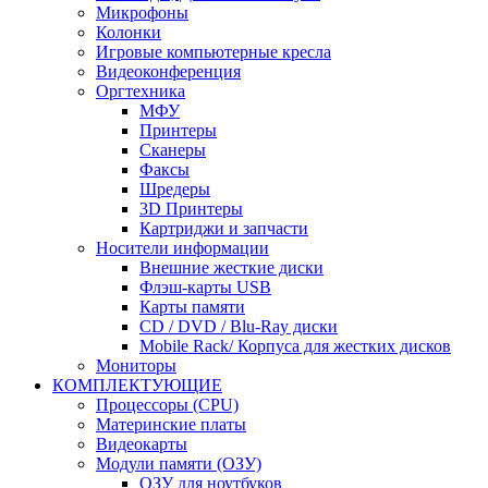
Микрофоны
Колонки
Игровые компьютерные кресла
Видеоконференция
Оргтехника
МФУ
Принтеры
Сканеры
Факсы
Шредеры
3D Принтеры
Картриджи и запчасти
Носители информации
Внешние жесткие диски
Флэш-карты USB
Карты памяти
CD / DVD / Blu-Ray диски
Mobile Rack/ Корпуса для жестких дисков
Мониторы
КОМПЛЕКТУЮЩИЕ
Процессоры (CPU)
Материнские платы
Видеокарты
Модули памяти (ОЗУ)
ОЗУ для ноутбуков